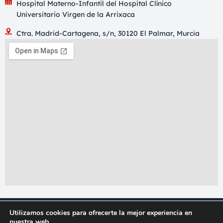
Hospital Materno-Infantil del Hospital Clínico
Universitario Virgen de la Arrixaca
Ctra. Madrid-Cartagena, s/n, 30120 El Palmar, Murcia
Utilizamos cookies para ofrecerte la mejor experiencia en
nuestra web.
Política de cookies
Aviso legal
Política de privacidad
Condiciones de compra