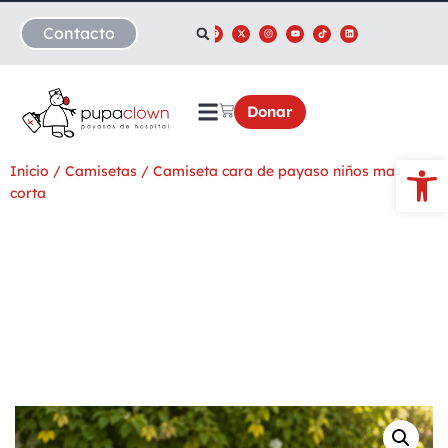
Contacto
Donar
Abrir
Inicio
/
Camisetas
/ Camiseta cara de payaso niños manga
corta