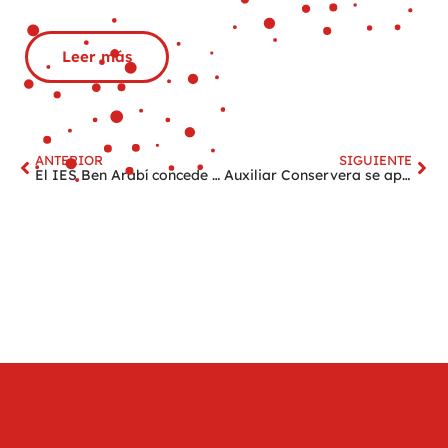
Leer más
ANTERIOR
SIGUIENTE
El IES Ben Arabí concede a Pupaclown el “Premio Jacinto Alcaraz Mellado por su trabajo en favor de la solidaridad, la tolerancia y la convivencia
Auxiliar Conservera se apunta a llevar sonrisas a los menores hospitalizados en La Arrixaca