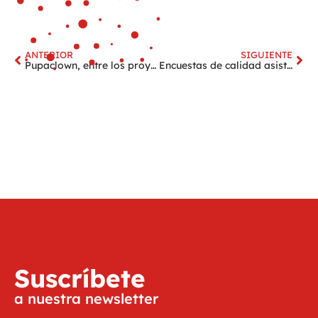
ANTERIOR
SIGUIENTE
Pupaclown, entre los proyectos seleccionados en la Convocatoria 2026 de la Fundación Inocente para cáncer infantil
Encuestas de calidad asistencial, así valoran las familias el trabajo de Pupaclown en la Arrixaca
Suscríbete
a nuestra newsletter